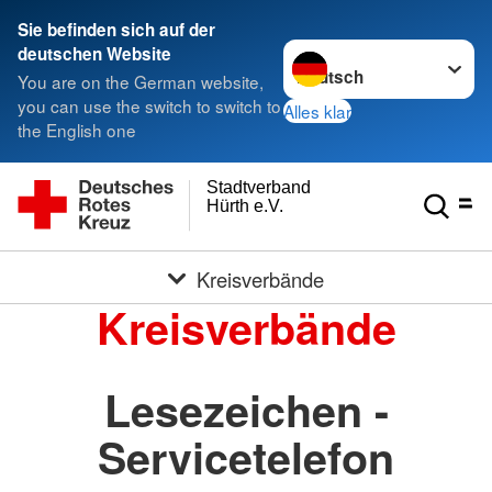
Sie befinden sich auf der
Sprache wechseln zu
deutschen Website
You are on the German website,
you can use the switch to switch to
Alles klar
the English one
Stadtverband
Hürth e.V.
Kreisverbände
Kreisverbände
Lesezeichen -
Servicetelefon