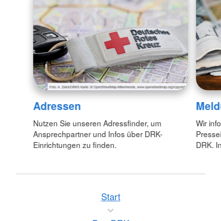
Adressen
Meld
Nutzen Sie unseren Adressfinder, um
Wir inf
Ansprechpartner und Infos über DRK-
Pressei
Einrichtungen zu finden.
DRK. In
Start