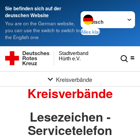
Sie befinden sich auf der
Sprache wechseln zu
deutschen Website
You are on the German website,
you can use the switch to switch to
Alles klar
the English one
Stadtverband
Hürth e.V.
Kreisverbände
Kreisverbände
Lesezeichen -
Servicetelefon