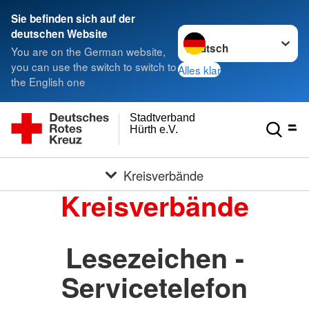
Sie befinden sich auf der
Sprache wechseln zu
deutschen Website
You are on the German website,
you can use the switch to switch to
Alles klar
the English one
Stadtverband
Hürth e.V.
Kreisverbände
Kreisverbände
Lesezeichen -
Servicetelefon