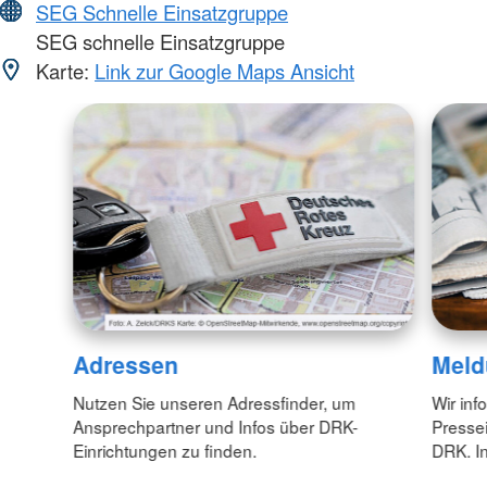
SEG Schnelle Einsatzgruppe
SEG schnelle Einsatzgruppe
Karte:
Link zur Google Maps Ansicht
Adressen
Meld
Nutzen Sie unseren Adressfinder, um
Wir inf
Ansprechpartner und Infos über DRK-
Pressei
Einrichtungen zu finden.
DRK. In