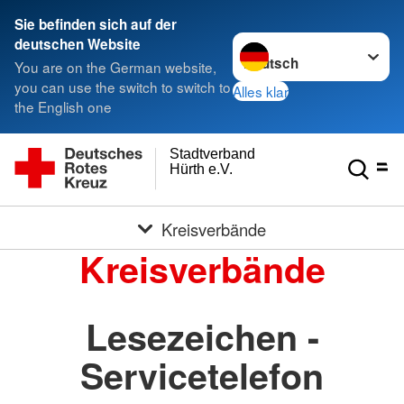
Sie befinden sich auf der
Sprache wechseln zu
deutschen Website
You are on the German website,
you can use the switch to switch to
Alles klar
the English one
Stadtverband
Hürth e.V.
Kreisverbände
Kreisverbände
Lesezeichen -
Servicetelefon