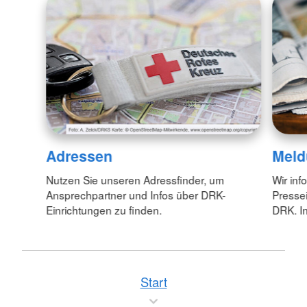
Adressen
Meld
Nutzen Sie unseren Adressfinder, um
Wir inf
Ansprechpartner und Infos über DRK-
Pressei
Einrichtungen zu finden.
DRK. In
Start