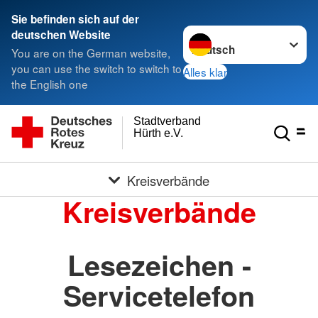
Sie befinden sich auf der
Sprache wechseln zu
deutschen Website
You are on the German website,
you can use the switch to switch to
Alles klar
the English one
Stadtverband
Hürth e.V.
Kreisverbände
Kreisverbände
Lesezeichen -
Servicetelefon