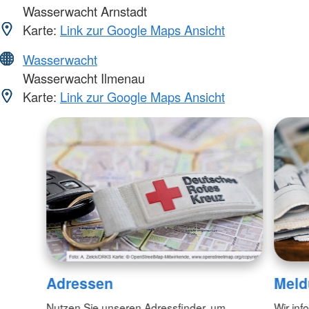
Wasserwacht Arnstadt
Karte:
Link zur Google Maps Ansicht
Wasserwacht
Wasserwacht Ilmenau
Karte:
Link zur Google Maps Ansicht
Adressen
Meld
Nutzen Sie unseren Adressfinder, um
Wir inf