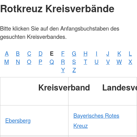
Rotkreuz Kreisverbände
Bitte klicken Sie auf den Anfangsbuchstaben des
gesuchten Kreisverbandes.
A
B
C
D
E
F
G
H
I
J
K
L
M
N
O
P
Q
R
S
T
U
V
W
X
Y
Z
Kreisverband
Landesv
Bayerisches Rotes
Ebersberg
Kreuz