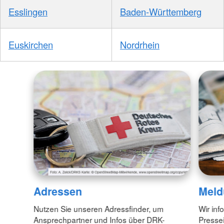
Esslingen
Baden-Württemberg
Euskirchen
Nordrhein
Adressen
Meld
Nutzen Sie unseren Adressfinder, um
Wir inf
Ansprechpartner und Infos über DRK-
Pressei