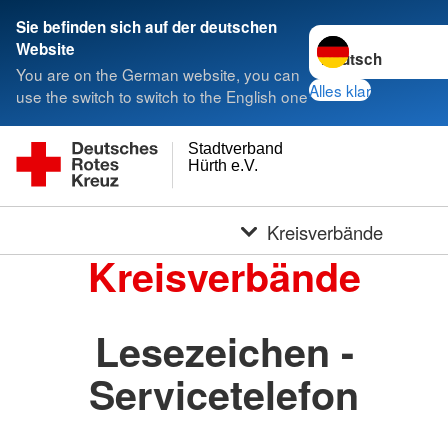
Sie befinden sich auf der deutschen
Sprache wechseln 
Website
You are on the German website, you can
Alles klar
use the switch to switch to the English one
Stadtverband
Hürth e.V.
Kreisverbände
Kreisverbände
Lesezeichen -
Servicetelefon